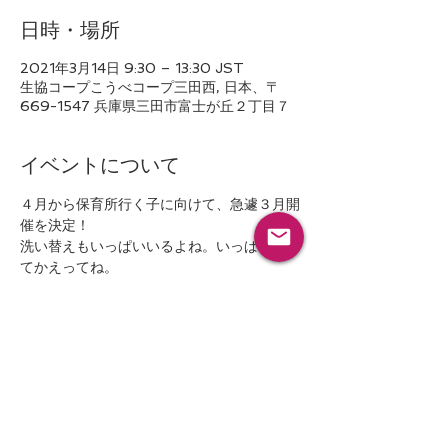
日時・場所
2021年3月14日 9:30 – 13:30 JST
生協コープこうべコープ三田西, 日本、〒
669-1547 兵庫県三田市富士が丘２丁目７
イベントについて
４月から保育所行く子に向けて、急遽３月開
催を決定！
洗い替えもいっぱいいるよね。いっぱい持っ
てかえってね。
今回はベビーさん中心におさがりを持ってい
きます。
新生児から１２０㎝までです。
ブラっと遊びに来ていただくだけでも、いい
ですよ。
スタッフはみんなママさんだから、心配なこ
とあれば何でも聞いてくださいね。
続きを読む >>