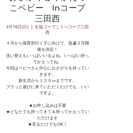
こベビー Inコープ
三田西
3月14日(日)
  |  
生協コープこうべコープ三田
西
４月から保育所行く子に向けて、急遽３月開
催を決定！
洗い替えもいっぱいいるよね。いっぱい持っ
てかえってね。
今回はベビーさん中心におさがりを持ってい
きます。
新生児から１２０㎝までです。
ブラっと遊びに来ていただくだけでも、いい
ですよ。
★お申し込みは不要
★どなたでも持ってきて＆持ってかえってい
ただけます
★見るだけでもOK！