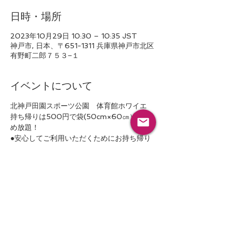
日時・場所
2023年10月29日 10:30 – 10:35 JST
神戸市, 日本、〒651-1311 兵庫県神戸市北区
有野町二郎７５３−１
イベントについて
北神戸田園スポーツ公園　体育館ホワイエ
持ち帰りは500円で袋(50cm×60㎝）につ
め放題！
●安心してご利用いただくためにお持ち帰り
いただく方は利用登録またはLINE登録をお
願いします。
●服は洗たく済みで、誰かに譲っても　問題
のない新生児から中学生くらいまでのサイ
ズ。
●くつは比較的キレイで24㎝までのサイズ。
●下着・くつ下・スタイは新品に限ります。