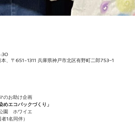
:30
、〒651-1311 兵庫県神戸市北区有野町二郎753−1
マのお助け企画
染めエコバックづくり」
公園　ホワイエ
護者1名同伴）