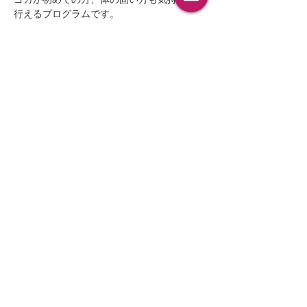
行えるプログラムです。
＊ゆっくり時間をとっていますので、ベビー
＆キッズの様子を見ながらヨガを行いますの
で、ママもリラックスしていただけるかと思
います。
◆時間　9：30～10:30（ヨガは30分～45
分程度・お子さんの様子を見ながらポーズを
行います）
◆場所　北神戸田園スポーツ公園(神戸市北
区有野町二郎)駐車場あり
◆持ち物
・動きやすい服装
続きを読む >>
このイベントをシェア