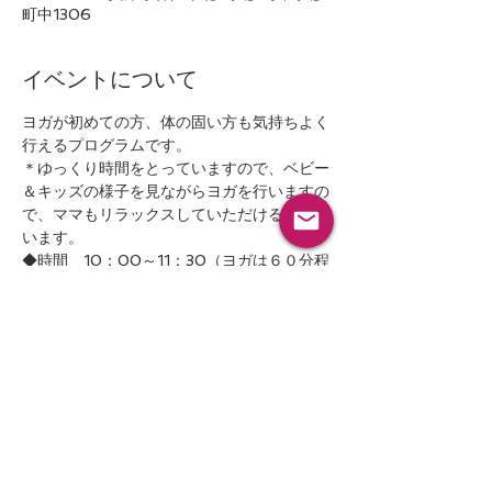
町中1306
イベントについて
ヨガが初めての方、体の固い方も気持ちよく
＊ゆっくり時間をとっていますので、ベビー
＆キッズの様子を見ながらヨガを行いますの
で、ママもリラックスしていただけるかと思
います。
◆時間　10：00～11：30（ヨガは６０分程
◆場所　兵庫県神戸市北区八多町中1306番
地　【小規模特別養護老人ホームほわいえ　
続きを読む >>