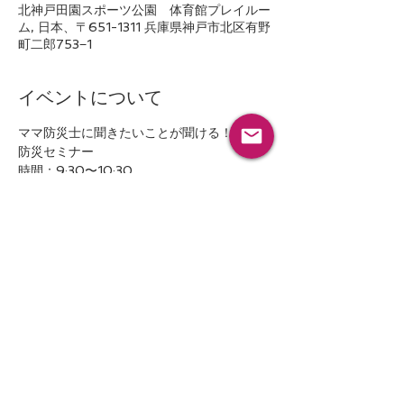
北神戸田園スポーツ公園 体育館プレイルー
ム, 日本、〒651-1311 兵庫県神戸市北区有野
町二郎753−1
イベントについて
ママ防災士に聞きたいことが聞ける！ベビー
防災セミナー
時間：9:30〜10:30
参加費：500円
基本の内容：防災マップの見方解説
ベビーが一緒の避難について
いざという時のベビー用品をいろんなもので
代用しよう
続きを読む >>
このイベントをシェア