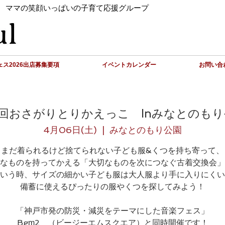
 ママの笑顔いっぱいの子育て応援グループ
ス2026出店募集要項
イベントカレンダー
お問い合
3回おさがりとりかえっこ Inみなとのもり
4月06日(土)
  |  
みなとのもり公園
まだ着られるけど捨てられない子ども服&くつを持ち寄って、
なものを持ってかえる「大切なものを次につなぐ古着交換会」
いう時、サイズの細かい子ども服は大人服より手に入りにくい
備蓄に使えるぴったりの服やくつを探してみよう！
「神戸市発の防災・減災をテーマにした音楽フェス」
Bgm̻2 （ビージーエムスクエア）と同時開催です！