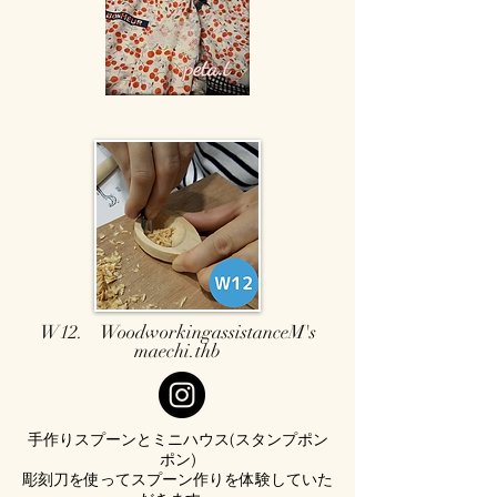
W12. WoodworkingassistanceM's
maechi.thb
手作りスプーンとミニハウス(スタンプポン
ポン)
彫刻刀を使ってスプーン作りを体験していた