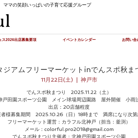
 ママの笑顔いっぱいの子育て応援グループ
ス2026出店募集要項
イベントカレンダー
お問い合
タジアムフリーマーケットinでんスポ秋ま
11月22日(土)
  |  
神戸市
でんスポ秋まつり 2025.11.22（土）
神戸田園スポーツ公園 メイン球場周辺園路 屋外開催 小雨
出店：20店舗程度
者様募集期間 2025.10.26（日）18時まで 満席になり次
フリーマーケット運営：カラフル北神戸（担当：釜渕）
メール：colorful.pro2018@gmail.com
でんスポ秋まつり主催者：北神戸田園スポーツ公園