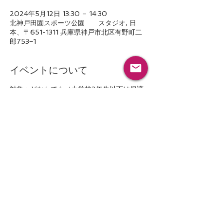
2024年5月12日 13:30 – 14:30
北神戸田園スポーツ公園 スタジオ, 日
本、〒651-1311 兵庫県神戸市北区有野町二
郎753−1
イベントについて
対象：どなたでも（小学校2年生以下は保護
者同伴）
参加費：1500円
定員：20名
ペーパーカーネーションでかわいいワンちゃ
んを作ります。マグカップ1個とラッピング
付き
このイベントをシェア