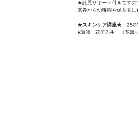
★託児サポート付きですの
来春から幼稚園や保育園に
★スキンケア講座★
250
●講師 花房先生 （花織り-はなの
内容は当日の皆さんのご様
お化粧したままお越しくだ
・スキンケアのおはなし
・クレンジングのおはなし
・化粧水の使い方
・日焼け止めの効果的な塗
などなど、
サービス精神旺盛な先生な
基本的に道具やメイク道具
たくさんの色の中からアド
★持ち物★