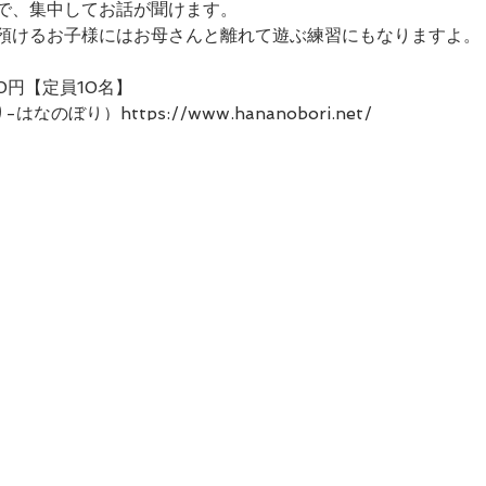
で、集中してお話が聞けます。
預けるお子様にはお母さんと離れて遊ぶ練習にもなりますよ。
0円【定員10名】
ぼり）https://www.hananobori.net/
子をうかがいながら、多少変更する可能性もありますが、大体
さい。水を使わないクレンジングでお化粧を落としてスタート
り方
ので、どんな内容が飛び出すか乞うご期待！
もこちらで用意いたしますので、手ぶらでお越しいただけます
バイスをいただきながら自分だけの「似合う色」を探してみて